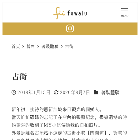
Skip
to
MENU
main
content
首頁
博客
著裝體驗
古街
古街
分類
2018年1月15日
2020年8月7日
著裝體驗
Published
Modified
新年初，接待的蔥新加坡來日觀光的同鄉人。
當天忙忙碌碌的忘記了在店內拍張照紀念，很感遺憾的時
候驚喜的收到了MY小姐傳給我的自拍照片。
外景是離名古屋站不遠處的古街小巷【四間道】，街巷的