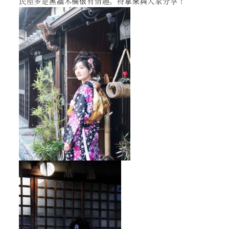
民屋多是黑牆木欄很有情趣。特拿來與大家分享！