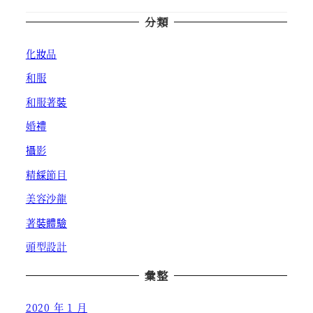
分類
化妝品
和服
和服著裝
婚禮
攝影
精綵節目
美容沙龍
著裝體驗
頭型設計
彙整
2020 年 1 月