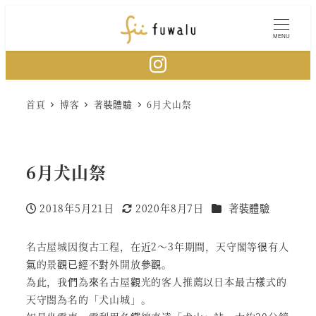
Skip
to
MENU
main
content
首頁
博客
著裝體驗
6月犬山祭
6月犬山祭
分類
2018年5月21日
2020年8月7日
著裝體驗
Published
Modified
名古屋城因復古工程，在近2～3年期間，天守閣等很有人
氣的景觀已經不對外開放參觀。
為此，我們為來名古屋觀光的客人推薦以日本最古樣式的
天守閤為名的「犬山城」。