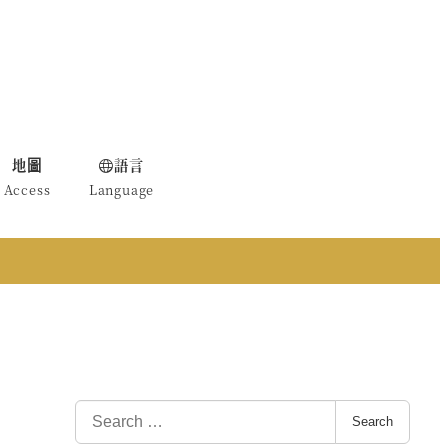
地圖
語言
Access
Language
S
Search
e