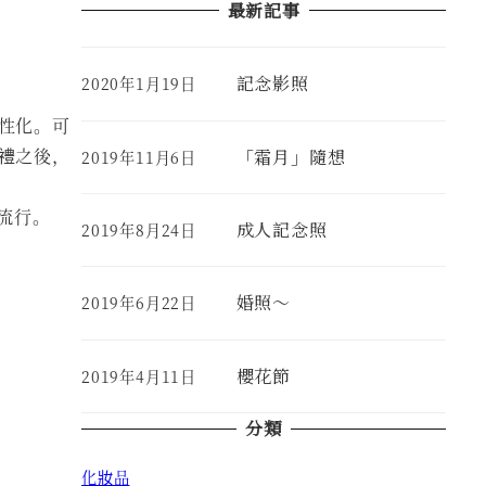
最新記事
a
r
c
記念影照
2020年1月19日
h
Published
f
性化。可
o
禮之後，
「霜月」隨想
2019年11月6日
Published
r
:
流行。
成人記念照
2019年8月24日
Published
婚照～
2019年6月22日
Published
櫻花節
2019年4月11日
Published
分類
化妝品