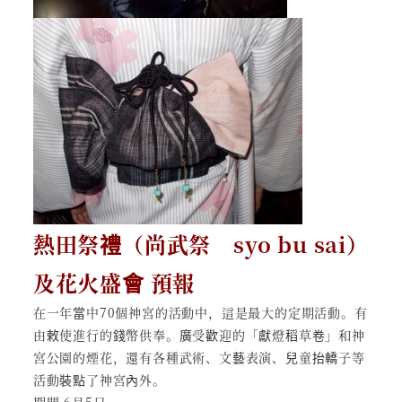
熱田祭禮（尚武祭 syo bu sai）
及花火盛會 預報
在一年當中70個神宮的活動中，這是最大的定期活動。有
由敕使進行的錢幣供奉。廣受歡迎的「獻燈稻草卷」和神
宮公園的煙花，還有各種武術、文藝表演、兒童抬轎子等
活動裝點了神宮內外。
期間 6月5日