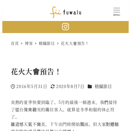
Skip
to
MENU
main
content
首頁
博客
精綵節目
花火大會預告！
花火大會預告！
分類
2016年5月31日
2020年8月7日
精綵節目
Published
Modified
炎熱的夏季快要到臨了。5月的最後一個週末，我們接待
了從台灣來觀光的兩位客人。就算是冬季和服的休止符
了。
雖遺憾天氣不做美，下午出門時開始飄雨。但大家對體驗