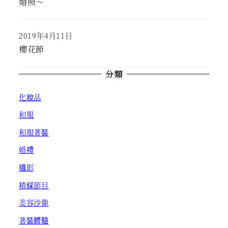
婚照～
2019年4月11日
Published
櫻花節
分類
化妝品
和服
和服著裝
婚禮
攝影
精綵節目
美容沙龍
著裝體驗